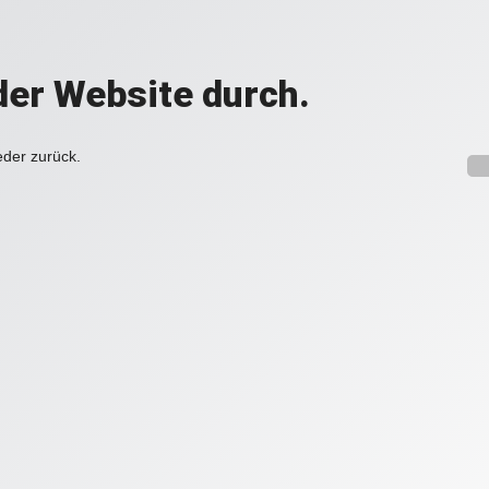
der Website durch.
eder zurück.