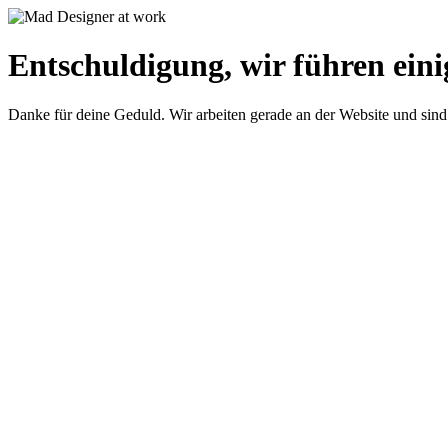
Entschuldigung, wir führen eini
Danke für deine Geduld. Wir arbeiten gerade an der Website und sind