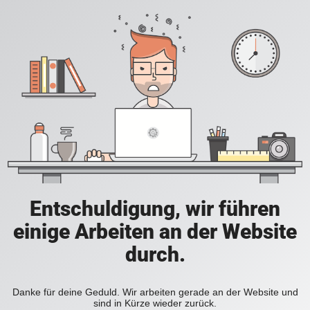
Entschuldigung, wir führen
einige Arbeiten an der Website
durch.
Danke für deine Geduld. Wir arbeiten gerade an der Website und
sind in Kürze wieder zurück.