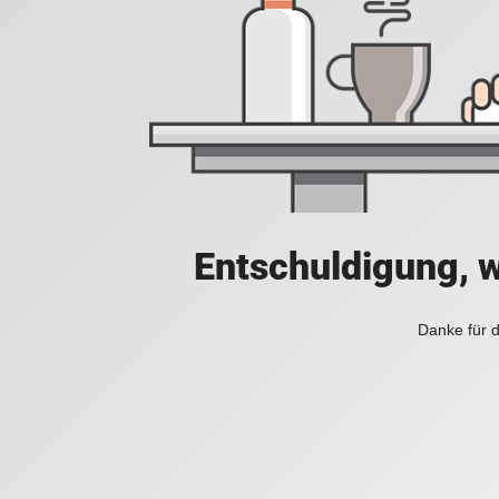
Entschuldigung, w
Danke für d