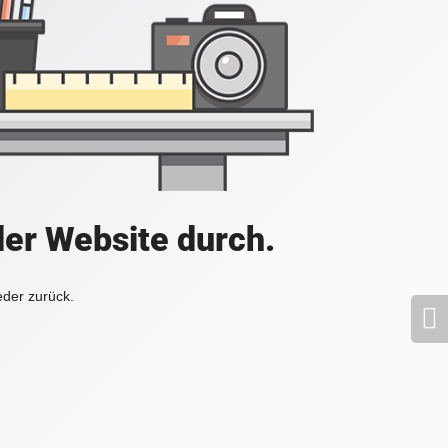
der Website durch.
eder zurück.